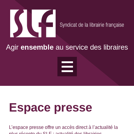
Aller
au
contenu
principal
Agir
ensemble
au service des libraires
Espace presse
L’espace presse offre un accès direct à l’actualité la
plus récente du SLF : actualité des librairies,