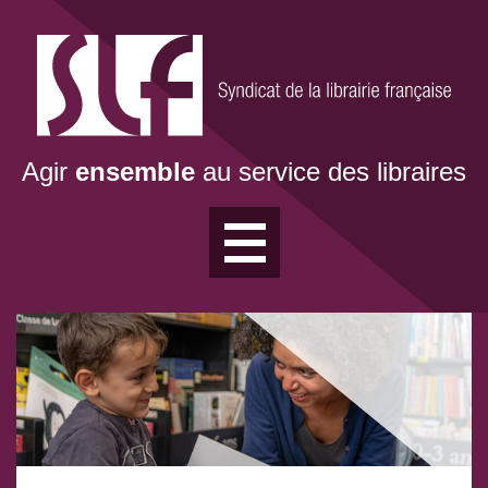
Aller
au
contenu
principal
Agir
ensemble
au service des libraires