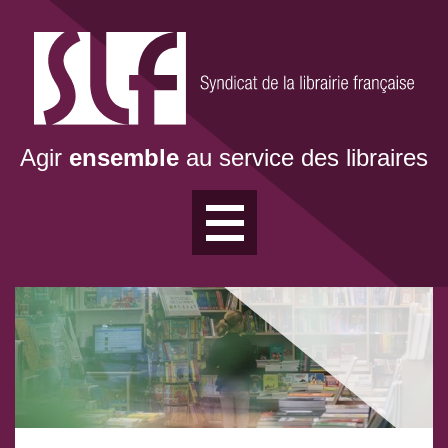
Aller
au
contenu
principal
Agir
ensemble
au service des libraires