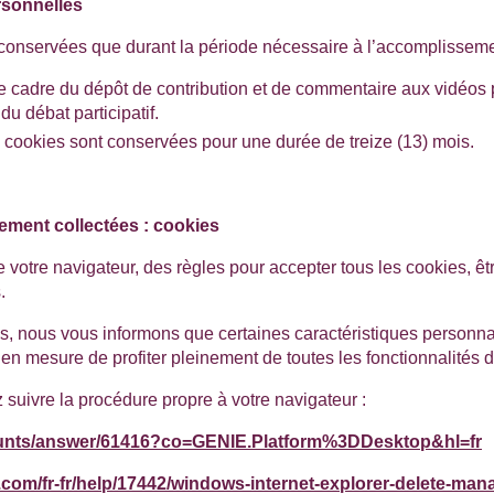
rsonnelles
onservées que durant la période nécessaire à l’accomplissement
e cadre du dépôt de contribution et de commentaire aux vidéos
du débat participatif.
s cookies sont conservées pour une durée de treize (13) mois.
ement collectées : cookies
de votre navigateur, des règles pour accepter tous les cookies, êt
.
ns, nous vous informons que certaines caractéristiques personnal
n mesure de profiter pleinement de toutes les fonctionnalités d
z suivre la procédure propre à votre navigateur :
ounts/answer/61416?co=GENIE.Platform%3DDesktop&hl=fr
t.com/fr-fr/help/17442/windows-internet-explorer-delete-ma