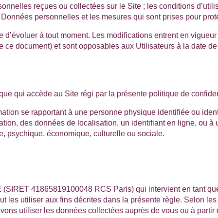
sonnelles reçues ou collectées sur le Site ; les conditions d’uti
des Données personnelles et les mesures qui sont prises pour pr
le d’évoluer à tout moment. Les modifications entrent en vigueur 
de ce document) et sont opposables aux Utilisateurs à la date d
ue qui accède au Site régi par la présente politique de confident
ation se rapportant à une personne physique identifiée ou iden
cation, des données de localisation, un identifiant en ligne, ou 
e, psychique, économique, culturelle ou sociale.
(SIRET 41865819100048 RCS Paris)
qui intervient en tant q
les utiliser aux fins décrites dans la présente règle. Selon les l
ons utiliser les données collectées auprès de vous ou à partir 