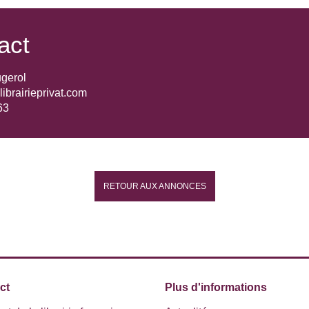
act
gerol
ibrairieprivat.com
63
RETOUR AUX ANNONCES
ct
Plus d'informations