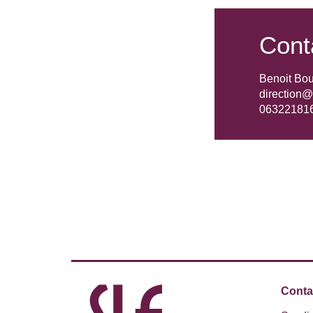
Cont
Benoit Bou
direction@l
06322181
Conta