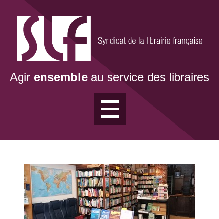
Aller
au
contenu
principal
Agir
ensemble
au service des libraires