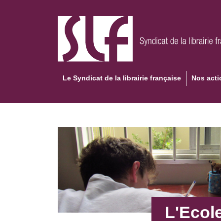
Aller
au
contenu
principal
Le Syndicat de la librairie française
Nos acti
L'Ecole