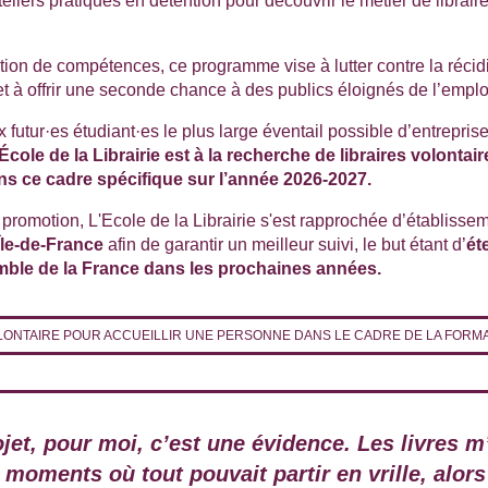
liers pratiques en détention pour découvrir le métier de libraire 
tion de compétences, ce programme vise à lutter contre la récidi
 et à offrir une seconde chance à des publics éloignés de l’emplo
 futur·es étudiant·es le plus large éventail possible d’entrepris
École de la Librairie est à la recherche de libraires volontair
ns ce cadre spécifique sur l’année 2026-2027.
promotion, L'Ecole de la Librairie s'est rapprochée d’établissem
Île-de-France
afin de garantir un meilleur suivi, le but étant d’
ét
mble de la France dans les prochaines années.
LONTAIRE POUR ACCUEILLIR UNE PERSONNE DANS LE CADRE DE LA FORM
jet, pour moi, c’est une évidence. Les livres m
moments où tout pouvait partir en vrille, alors