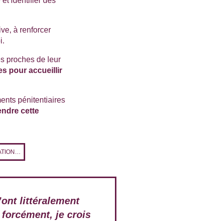
et identifier des
ve, à renforcer
i.
es proches de leur
es pour accueillir
ents pénitentiaires
endre cette
ATION…
’ont littéralement
 forcément, je crois