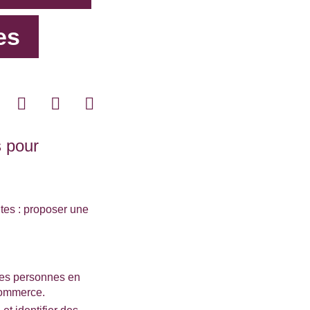
es
s pour
ntes : proposer une
les personnes en
commerce.